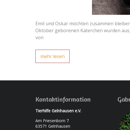
Emil und Oskar möchten zusammen bleiben. D
Oktober geborenen Katerchen wurden ausge
von
mehr lesen
Kontaktinformation
Gabr
Tierhilfe Gelnhausen e.V.
Am Friesenborn 7
63571 Gelnhausen