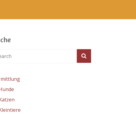
che
rmittlung
Hunde
Katzen
Kleintiere