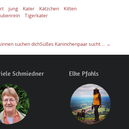
rt
jung
Kater
Kätzchen
Kitten
tubenrein
Tigerkater
sinnen suchen dich
Süßes Kaninchenpaar sucht …
→
iele Schmiedner
Elke Pfahls