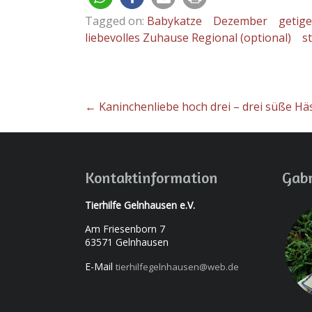
Tagged on:
Babykatze
Dezember
getige
liebevolles Zuhause Regional (optional)
s
←
Kaninchenliebe hoch drei – drei süße Hä
Kontaktinformation
Gabr
Tierhilfe Gelnhausen e.V.
Am Friesenborn 7
63571 Gelnhausen
E-Mail
tierhilfegelnhausen@web.de